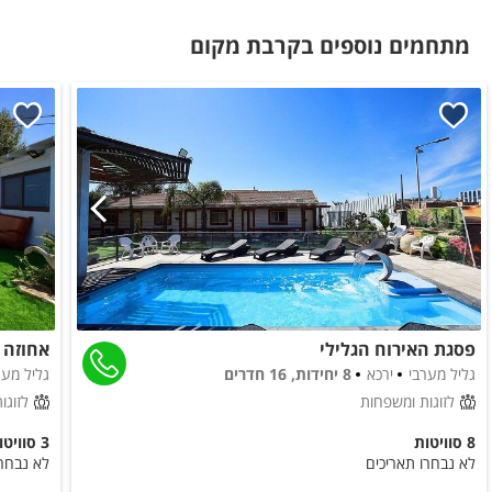
מתחמים נוספים בקרבת מקום
לציבור הדתי
פלטה
מיחם
בסביבת המקום
בית כנסת
כלול באירוח
תה
פסגת האירוח הגלילי
אחוזה 
סוכר
גליל מערבי
ירכא
8 יחידות, 16 חדרים
גליל מער
קפה
לזוגות ומשפחות
לזוגו
8 סוויטות
3 סוויטות
במיוחד לילדים
לא נבחרו תאריכים
לא נבחרו
בית עץ