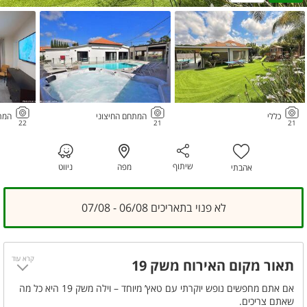
כללי
המתחם החיצוני
המת
22
21
21
שיתוף
מפה
ניווט
אהבתי
לא פנוי בתאריכים 06/08 - 07/08
קרא עוד
תאור מקום האירוח משק 19
אם אתם מחפשים נופש יוקרתי עם טאץ’ מיוחד – וילה משק 19 היא כל מה
שאתם צריכים.