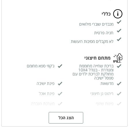
כללי
מכבדים שוברי מילואים
חניה פרטית
לא מקבלים מסיבות רועשות
מתחם חיצוני
בריכת שחייה מחוממת
ג'קוזי ספא מחומם
ומגודרת - בגודל 10X4
מחולקת לבריכת ילדים עם
ספסל ישיבה
מדשאות
פינת ישיבה
ריהוט גן חיצוני
פינת אוכל
פינות שיזוף
מערכת הגברה
פינת מנגל
מטבח חיצוני
הצג הכל
תאורה לילית מרהיבה