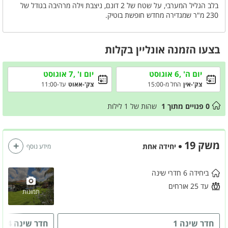
בלב הגליל המערבי, על שטח של 2 דונם, ניצבת וילה מרהיבה בגודל של
230 מ"ר שמגדירה מחדש חופשת בוטיק.
הווילה כוללת 6 חדרי שינה מעוצבים בקווים נקיים, סלון רחב עם עיצוב
מרשים ומטבח מושלם לבישול ואירוח.
החצר משלימה את החוויה עם ריהוט גן איכותי ואטרקציות שיגרמו לכם
בצעו הזמנה אונליין בקלות
להישאר בחוץ שעות.
זה המקום שבו הפינוק, האסתטיקה והמרחב נפגשים – ואתם רק צריכים
להגיע.
יום ה' ,6 אוגוסט
יום ו' ,7 אוגוסט
צק'-אין
החל מ-15:00
צק'-אאוט
עד-11:00
0
פנויים מתוך
1
שהות של
1
לילות
משק 19
יחידה אחת
מידע נוסף
ביחידה 6 חדרי שינה
עד 25 אורחים
תמונות
חדר שינה 1
חדר שינה 4