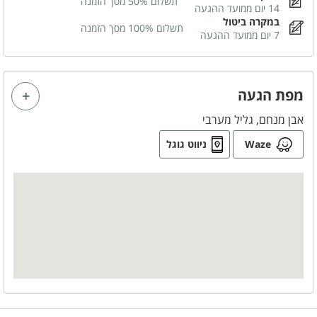
תשלום 50% מסך הזמנה
14 יום ממועד ההגעה
במקרה ביטול
תשלום 100% מסך הזמנה
מטבח מאובזר
7 יום ממועד ההגעה
כיריים חשמליות
מיקרוגל
מתקן מים
תנור אפייה
מפת הגעה
מקרר
מכונת אספרסו
אבן מנחם, גליל מערבי
כלי אוכל והגשה
מדיח כלים
Waze
ניווט גוגל
משחקי שולחן
שולחן סנוקר
שולחן פינג פונג
חדרי הרחצה
מגבות רחצה
סבונים