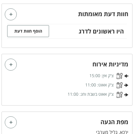
מסך טלויזיה LCD
אינטרנט אלחוטי (WI-FI)
חוות דעת מאומתות
חדר רחצה
ספה נפתחת
היו ראשונים לדרג
הוסף חוות דעת
קהל יעד
משפחות
זוגות
ימי כיף
ערבי גיבוש
מדיניות אירוח
ימי הולדת
מסיבות הפתעה
צ'ק אין:
15:00
מסיבת רווקים
מסיבת רווקות
צ'ק אאוט:
11:00
הצעות נישואין
בר/ ת מצווה
צ'ק אאוט בשבת וחג:
11:00
שבתות חתן
קבוצות
מפת הגעה
במיוחד לילדים
ירכא, גליל מערבי
מגלשה