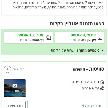
איש. במקום 7 סוויטות מאובזרות כל אחת עם 2 חדרי שינה וחדר רחצה
פרטי, בריכת שחייה מחוממת בעונת החורף, משחקים לילדים, מדשאות,
פינות שיזוף ועוד.
חייגו עכשיו ותהנו ממחירים מיוחדים.
בצעו הזמנה אונליין בקלות
יום א' ,9 אוגוסט
יום ב' ,10 אוגוסט
צק'-אין
החל מ-15:00
צק'-אאוט
עד-11:00
0
פנויים מתוך
8
שהות של
1
לילות
סוויטות
8 יחידות
מידע נוסף
ביחידה 2 חדרי שינה
עד 6 אורחים
תמונות
חדר שינה 1
חדר שינה 2