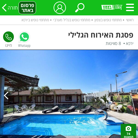
פרסום
חזרה
באתר
ראשי
מתחמי נופש בצפון
מתחמי נופש בגליל מערבי
מתחמי נופש בירכא
פסגת האירוח הגלילי
ירכא
8 סוויטות
Whatsapp
74
תמונות