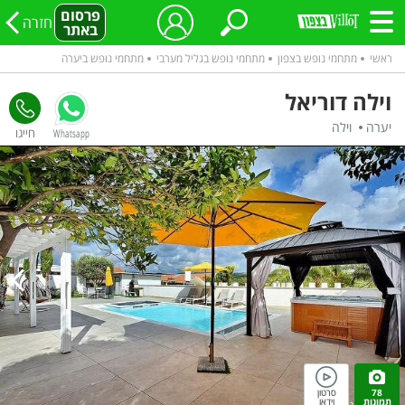
פרסום
חזרה
באתר
ראשי
מתחמי נופש בצפון
מתחמי נופש בגליל מערבי
מתחמי נופש ביערה
וילה דוריאל
יערה
וילה
Whatsapp
78
סרטון
תמונות
וידאו