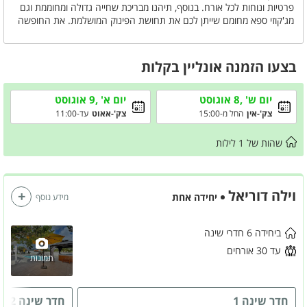
פרטיות ונוחות לכל אורח. בנוסף, תיהנו מבריכת שחייה גדולה ומחוממת וגם
מג'קוזי ספא מחומם שייתן לכם את תחושת הפינוק המושלמת. את החופשה
תוכלו להעשיר עם ארוחות בישול ב פינות BBQ שנמצאות בחצר הגדולה
והמטופחת. כל זה, ועוד שפע של אפשרויות לבילויים והנאה, יעשו את
החופשה בוילה דוריאל לאחת שלא תשכחו.
בצעו הזמנה אונליין בקלות
כדאי לדעת: בנוסף לוילה, ישנה אפשרות להשכיר עוד 2 סוויטות יוקרתיות. כל
סוויטה כוללת מיטה זוגית, ג'קוזי מפנק, סלון יוקרתי, טלוויזיה 32 אינץ',
יום ש' ,8 אוגוסט
יום א' ,9 אוגוסט
מטבחון מאובזר, מיזוג אוויר, חדר רחצה ומרפסת פרטית עם מערכת ישיבה.
צק'-אין
החל מ-15:00
צק'-אאוט
עד-11:00
סוויטות אלו כוללות גם בריכה פרטית מחוממת ומקורה. אם תבחרו להשכיר
את הוילה והסוויטות יחד, תהנו ממתחם ענק עם 8 חדרים ו-3 בריכות שחייה
שהות של
1
לילות
– מקום אידיאלי לנופש קבוצתי או משפחתי.
וילה דוריאל
יחידה אחת
מידע נוסף
ביחידה 6 חדרי שינה
עד 30 אורחים
תמונות
חדר שינה 1
חדר שינה 2