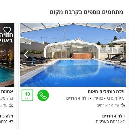
לציבור הדתי
מתחמים נוספים בקרבת מקום
פלטה
מיחם
בסביבת המקום
בית כנסת
כלול באירוח
תה
סוכר
קפה
וילה רומיליה האוס
אחוזת 
10
גליל מערבי
צוריאל
וילה 4 חדרים
גליל מער
2
עד 14 אורחים
עד 25 אורחים
וילה 4 חדרים
וילה 5 חדרים
לא נבחרו תאריכים
לא נבחרו