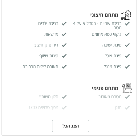
מתחם חיצוני
בריכת שחייה - בגודל 9 על 4
בריכת ילדים
מטר
ג'קוזי ספא מחומם
מדשאות
פינת ישיבה
ריהוט גן חיצוני
פינת אוכל
פינות שיזוף
פינת מנגל
תאורה לילית מרהיבה
מתחם פנימי
מטבח מאובזר
סלון משותף
מזגן
מסך טלויזיה LCD
חיבור לערוצי yes
אינטרנט אלחוטי (WIFI)
הצג הכל
פינת אוכל
מערכת ישיבה