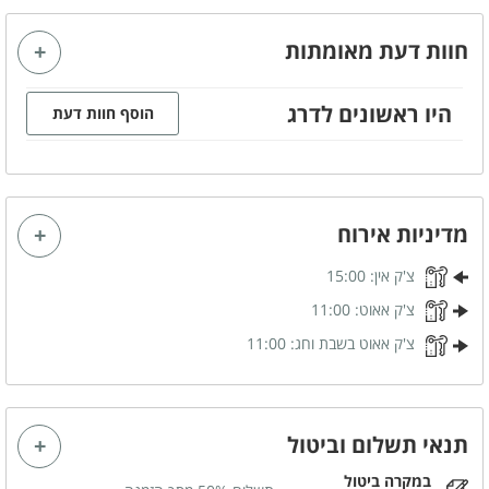
מפרט הצימר
חוות דעת מאומתות
מיטה זוגית
גקוזי זוגי
היו ראשונים לדרג
פינת ישיבה
מטבחון מאובזר
הוסף חוות דעת
מזגן
מסך טלויזיה LCD
חיבור לערוצי yes
אינטרנט אלחוטי (WI-FI)
שידות לאחסון
מרפסת
מדיניות אירוח
צ'ק אין:
15:00
קהל יעד
צ'ק אאוט:
11:00
משפחות
זוגות
צ'ק אאוט בשבת וחג:
11:00
ימי כיף
ערבי גיבוש
מסיבת רווקות
הצעות נישואין
תנאי תשלום וביטול
ציבור דתי
קבוצות
במקרה ביטול