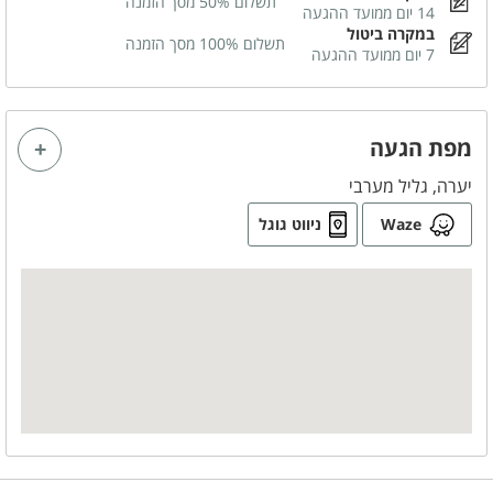
תשלום 50% מסך הזמנה
14 יום ממועד ההגעה
במקרה ביטול
מטבח מאובזר
תשלום 100% מסך הזמנה
7 יום ממועד ההגעה
כיריים גז
מיקרוגל
מתקן מים
תנור אפייה
מקרר
מפת הגעה
כלי אוכל והגשה
קומקום חשמלי
יערה, גליל מערבי
Waze
ניווט גוגל
משחקי שולחן
שולחן פינג פונג
חדרי הרחצה
מגבות רחצה
סבונים