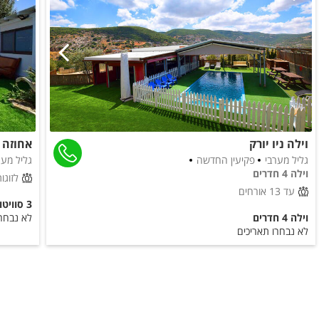
טוסטר אובן
קומקום חשמלי
פינת קפה
כיור
משחקי שולחן
שולחן פינג פונג
וילה ניו יורק
אחוזה 
נוף
גליל מערבי
פקיעין החדשה
גליל מער
וילה 4 חדרים
לזוגו
נוף גלילי משגע
עד 13 אורחים
3 סוויטות
וילה 4 חדרים
לא נבחרו
חדרי הרחצה
לא נבחרו תאריכים
מקלחון
מגבות רחצה
סבונים