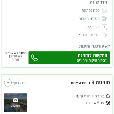
חדר שינה
ספה נפתחת
מטבחון מאובזר
מקרר קטן
קומקום חשמלי
מסך LCD
לא עודכנה זמינות
מזגן
המחיר ל 4 אורחים
התקשרו להזמנה
לא עודכן
ארונות לאחסון
מחיר
ולבירור זמינות ומחירים
שידות לאחסון
חדר רחצה פרטי
סוויטה 3
יחידה אחת
מידע נוסף
ביחידה 1 חדרי שינה
עד 5 אורחים
תמונות