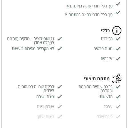
סך הכל חדרי שינה במתחם 4
סך הכל חדרי רחצה במתחם 5
כללי
מבודדת
נגישות לנכים - חלקית (מתחם
במפלס אחד)
חניה פרטית
לא מקבלים מסיבות רועשות
יוקרתית
מתחם חיצוני
בריכת שחייה מחוממת
בריכה שחייה בטיחותית
ומגודרת
לילדים
מדשאות
פינת ישיבה
ערסל
שולחן גינה
פינת אוכל
פינות שיזוף
פינת מנגל
פינת ברביקיו מאבן