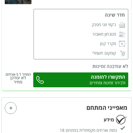
חדר שינה
ג'קוזי זוגי מפנק
מטבחון מאובזר
מקרר קטן
קומקום חשמלי
מסך LCD
לא עודכנה זמינות
מזגן
המחיר ל 5 אורחים
התקשרו להזמנה
לא עודכן
ארונות לאחסון
מחיר
ולבירור זמינות ומחירים
שידות לאחסון
חדר רחצה פרטי
מאפייני המתחם
מידע
כמות אורחים מקסימלית במתחם 18