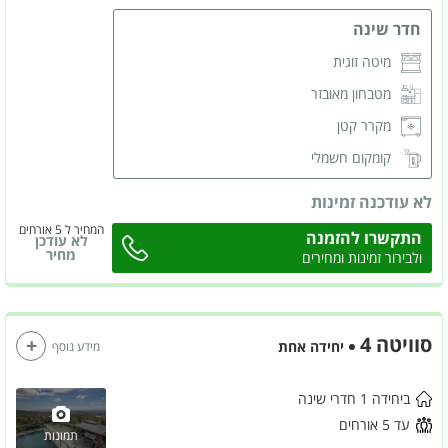
חדר שינה
מיטה זוגית
מטבחון מאובזר
מקרר קטן
קומקום חשמלי
מסך LCD
לא עודכנה זמינות
מזגן
המחיר ל 5 אורחים
התקשרו להזמנה
לא עודכן
ארונות לאחסון
מחיר
ולבירור זמינות ומחירים
שידות לאחסון
חדר רחצה פרטי
סוויטה 4
יחידה אחת
מידע נוסף
ביחידה 1 חדרי שינה
עד 5 אורחים
תמונות