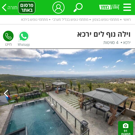
פרסום
חזרה
באתר
ראשי
מתחמי נופש בצפון
מתחמי נופש בגליל מערבי
מתחמי נופש בירכא
וילה נוף לים ירכא
ירכא
4 סוויטות
Whatsapp
91
תמונות