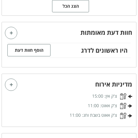
הצג הכל
מטבח חיצוני
מקלחון חיצוני
שירותים חיצוניים
תאורה לילית מרהיבה
עצי נוי
חוות דעת מאומתות
היו ראשונים לדרג
הוסף חוות דעת
מפרט הצימר
מיטה זוגית
מטבחון מאובזר
מזגן
מסך טלויזיה LCD
אינטרנט אלחוטי (WI-FI)
גקוזי זוגי
מדיניות אירוח
פינת ישיבה
חדר רחצה
צ'ק אין:
15:00
ספה נפתחת
צ'ק אאוט:
11:00
צ'ק אאוט בשבת וחג:
11:00
קהל יעד
מתאים לאירועים
משפחות