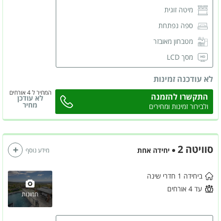
מיטה זוגית
ספה נפתחת
מטבחון מאובזר
מסך LCD
מזגן
לא עודכנה זמינות
ארונות לאחסון
המחיר ל 4 אורחים
התקשרו להזמנה
לא עודכן
שידות לאחסון
מחיר
ולבירור זמינות ומחירים
סוויטה 2
יחידה אחת
מידע נוסף
ביחידה 1 חדרי שינה
עד 4 אורחים
תמונות