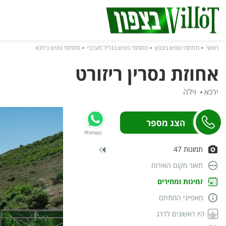
ראשי
מתחמי נופש בצפון
מתחמי נופש בגליל מערבי
מתחמי נופש בירכא
אחוזת נסרין ריזורט
ירכא
וילה
Whatsapp
תמונות 47
תאור מקום האירוח
זמינות ומחירים
מאפייני המתחם
היו ראשונים לדרג