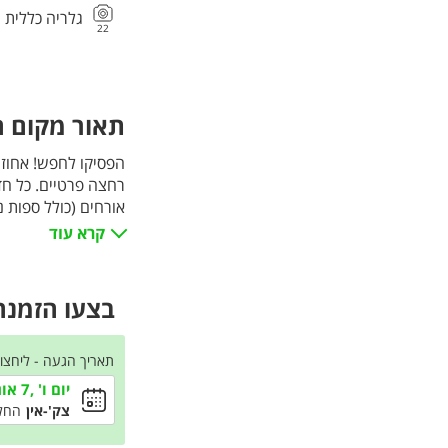
גלריה כללית
22
תאור מקום הא
אורחים (כולל ספות 
חוץ מאובזר, מנגל מק
קרא עוד
השחיה המפנקת אל מו
הזמינו עכשיו חווית 
של הגליל המערבי.
בצעו הזמנה 
תאריך הגעה - ליחצו
יום ו' ,7 אוגוסט
צק'-אין
החל מ-