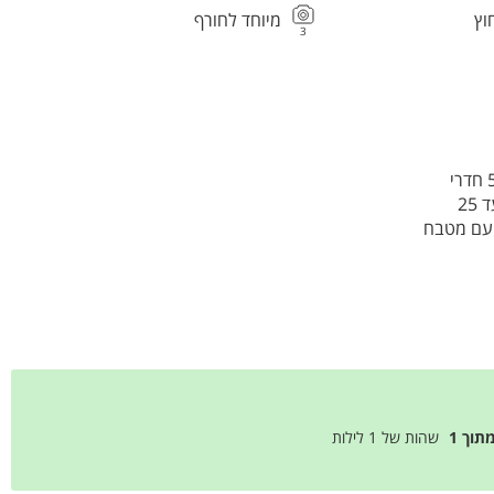
וץ
מיוחד לחורף
3
הפסיקו לחפש! אחוזת נסרין ריזורט היא הפתרון המושלם לקבוצות גדולות עם 5 חדרי שינה ו-5 חדרי
רחצה פרטיים. כל חדר מאובזר ברמת מלון בוטיק ומציע נוחות מרבית עם אופציה ללינה של עד 25
 עם מטבח
בריכת
 הנוף הקסום
מתוך
1
שהות של
1
לילות