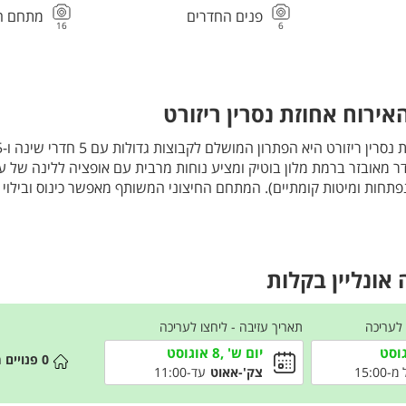
פנים החדרים
מתחם ח
16
6
ירוח אחוזת נסרין ריזורט
נפתחות ומיטות קומתיים). המתחם החיצוני המשותף מאפשר כינוס ובילוי
צועי, פינג פונג, סלון צפייה ענק וכמובן גולת הכותרת של המקום היא ה
ל נוף עוצר נשימה של הגליל, איך אפשר לסרב לזה ?
אירוח ולינה יוקרתית בירכא, המשלבת גמישות, פרטיות ושלל פינוקים מול
אונליין בקלות
 לעריכה
תאריך עזיבה - ליחצו לעריכה
יום ש' ,8 אוגוסט
0
פנויים 
15:00
צק'-אאוט
עד-11:00