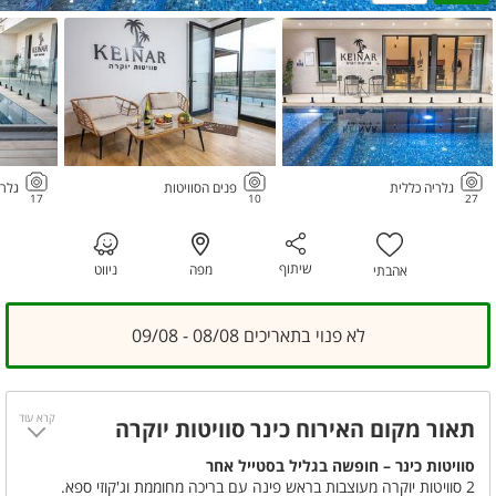
גלריה כללית
פנים הסוויטות
גלרי
17
10
27
שיתוף
מפה
ניווט
אהבתי
לא פנוי בתאריכים 08/08 - 09/08
קרא עוד
תאור מקום האירוח כינר סוויטות יוקרה
סוויטות כינר – חופשה בגליל בסטייל אחר
2 סוויטות יוקרה מעוצבות בראש פינה עם בריכה מחוממת וג'קוזי ספא.