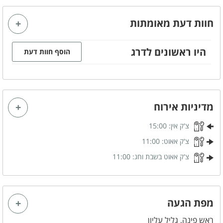
מטבחון מאובזר
מזגן
חוות דעת מאומתות
מסך טלויזיה LCD
אינטרנט אלחוטי (WI-FI)
חדר רחצה
היו ראשונים לדרג
הוסף חוות דעת
קהל יעד
התארגנות כלה
משפחות
מדיניות אירוח
זוגות
ימי כיף
צ'ק אין:
15:00
ערבי גיבוש
ימי הולדת
צ'ק אאוט:
11:00
מסיבות הפתעה
מסיבת רווקות
צ'ק אאוט בשבת וחג:
11:00
קבוצות
מטבח מאובזר
מפת הגעה
מיקרוגל
מקרר
ראש פינה, גליל עליון