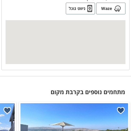
מכונת אספרסו
כלי אוכל והגשה
Waze
ניווט גוגל
קומקום חשמלי
משחקי שולחן
שולחן פינג פונג
חדרי הרחצה
מגבות רחצה
סבונים
מתחמים נוספים בקרבת מקום
כלול באירוח
תה
סוכר
קפה
קפסולות קפה