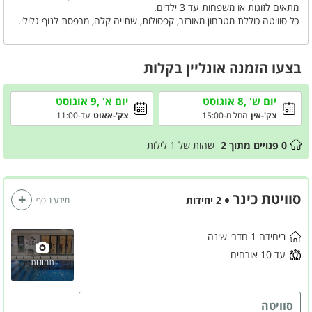
מתאים לזוגות או משפחות עד 3 ילדים.
כל סוויטה כוללת מטבחון מאובזר, קפסולות, שתייה קלה, מרפסת לנוף גלילי.
גם אם הזמנתם סוויטה אחת – כל המתחם כולו רק שלכם!
מכבדים שוברי מילואים
בצעו הזמנה אונליין בקלות
יום ש' ,8 אוגוסט
יום א' ,9 אוגוסט
צק'-אין
החל מ-15:00
צק'-אאוט
עד-11:00
0
פנויים מתוך
2
שהות של
1
לילות
סוויטת כינר
2 יחידות
מידע נוסף
ביחידה 1 חדרי שינה
עד 10 אורחים
תמונות
סוויטה