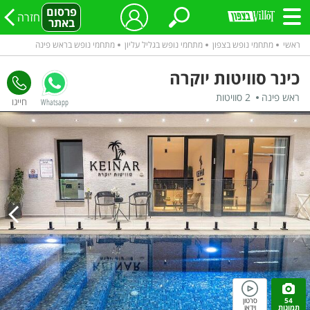
פרסום
חזרה
באתר
ראשי
מתחמי נופש בצפון
מתחמי נופש בגליל עליון
מתחמי נופש בראש פינה
כינר סוויטות יוקרה
ראש פינה
2 סוויטות
Whatsapp
54
סרטון
תמונות
וידאו