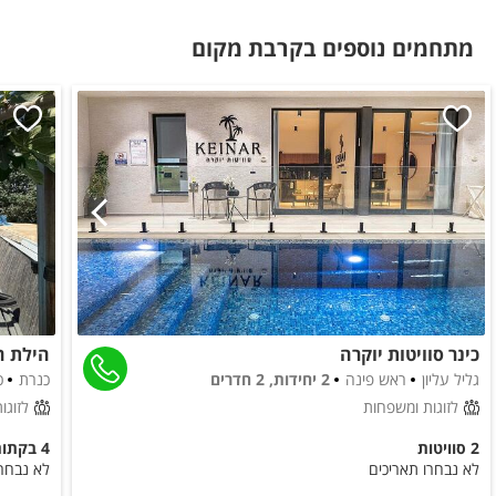
מתחמים נוספים בקרבת מקום
לציבור הדתי
פלטה
מיחם
בסביבת המקום
בית כנסת
כלול באירוח
תה
סוכר
כינר סוויטות יוקרה
הילת ה
גליל עליון
ראש פינה
2 יחידות, 2 חדרים
כנרת
כ
קפה
קפסולות קפה
לזוגות ומשפחות
לזוגו
2 סוויטות
4 בקתות עץ
ניתן להזמין
לא נבחרו תאריכים
לא נבחרו
א. בוקר מפנקת
טיפולי ספא