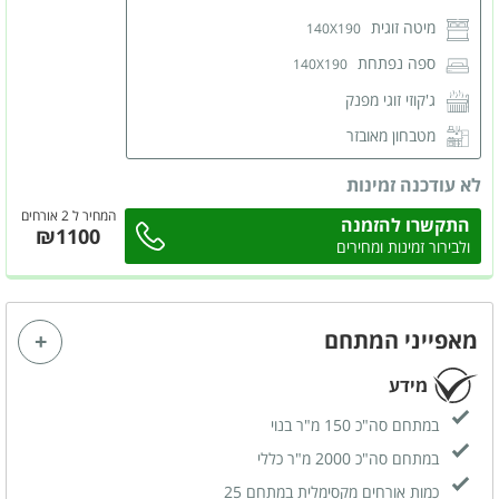
מיטה זוגית
140X190
ספה נפתחת
140X190
ג'קוזי זוגי מפנק
מטבחון מאובזר
מסך LCD
חיבור ל-HOT
לא עודכנה זמינות
מזגן
המחיר ל 2 אורחים
התקשרו להזמנה
₪1100
חדר רחצה פרטי
ולבירור זמינות ומחירים
מאפייני המתחם
מידע
במתחם סה"כ 150 מ"ר בנוי
במתחם סה"כ 2000 מ"ר כללי
כמות אורחים מקסימלית במתחם 25