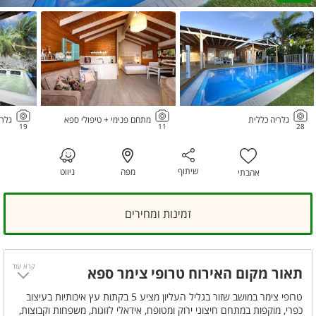
גלריה כללית
מתחם פנימי + טיפולי ספא
גלרי
19
11
28
שיתוף
מפה
ניווט
אהבתי
זמינות ומחירים
קרא עוד
תאור מקום האירוח טרופי צימר ספא
טרופי צימר במושב שזור בגליל העליון מציע 5 בקתות עץ איכותיות בעיצוב
כפרי, מוקפות במתחם חיצוני ירוק ומטופח, אידאלי לזוגות, משפחות וקבוצות,