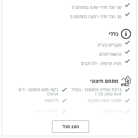
סך הכל חדרי שינה במתחם 5
סך הכל חדרי רחצה במתחם 5
כללי
מקבלים בע"ח
נגישות לנכים
חניה פרטית - ל5 רכבים
מתחם חיצוני
בריכת שחייה מחוממת - בגודל
ג'קוזי ספא מחומם - ל-8
8x4 עומק 1.50
אנשים
סאונה יבשה מפנקת
מדשאות
פינת ישיבה
ריהוט גן חיצוני
ערסל
פינת אוכל
הצג הכל
פינות שיזוף
שולחן מתקפל