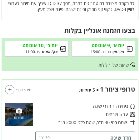
כל בקתה מצוידת במיטה זוגית רחבה, מסך LCD 37 אינץ' עם חיבור לערוצי
לוויין ו-DVD, ג'קוזי זוגי מפנק ופינת ישיבה ופינת אוכל מעץ.
בחצר המתחם תמצאו בריכה גדולה וצלולה, ג'קוזי ספא מחומם, פרגולות
ומערכות ישיבה לצד מיטות שיזוף, פינת BBQ ותאורה קסומה לערב.
בתיאום מראש אפשר ליהנות מעיסויים, טיפולי ספא, ארוחות בוקר עשירות
בצעו הזמנה אונליין בקלות
וסידור הצימרים לאירועים מיוחדים, והמתחם נגיש לאנשים עם מוגבלויות.
יום א' ,9 אוגוסט
יום ב' ,10 אוגוסט
צק'-אין
החל מ-15:00
צק'-אאוט
עד-11:00
שהות של
1
לילות
טרופי צימר 1
5 יחידות
מידע נוסף
ביחידה 1 חדרי שינה
עד 5 אורחים
תמונות
שטח בנוי 30 מ"ר,
שטח כללי 2000 מ"ר
חדר שינה
30 מ"ר