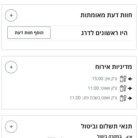
פינת מנגל
מטבח חיצוני
חוות דעת מאומתות
תאורה לילית מרהיבה
בר חיצוני
היו ראשונים לדרג
הוסף חוות דעת
מפרט הצימר
מיטה זוגית
גקוזי זוגי
פינת ישיבה
מטבחון מאובזר
מדיניות אירוח
פינת אוכל
מזגן
צ'ק אין:
15:00
מסך טלויזיה LCD
כבלים - HOT
צ'ק אאוט:
11:00
אינטרנט אלחוטי (WI-FI)
חדר רחצה
צ'ק אאוט בשבת וחג:
11:00
ספה נפתחת
קהל יעד
תנאי תשלום וביטול
מתאים לאירועים - עד 70
משפחות
אורחים
במקרה ביטול