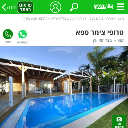
פרסום
חזרה
באתר
ראשי
מתחמי נופש בצפון
מתחמי נופש בגליל עליון
מתחמי נופש בשזור
טרופי צימר ספא
שזור
5 בקתות עץ
Whatsapp
58
תמונות