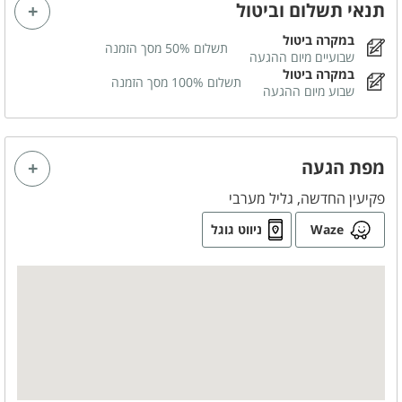
תנאי תשלום וביטול
במקרה ביטול
תשלום 50% מסך הזמנה
מטבח מאובזר
שבועיים מיום ההגעה
במקרה ביטול
תשלום 100% מסך הזמנה
מיקרוגל
תמי 4
שבוע מיום ההגעה
תנור אפייה
מקרר
כלי אוכל והגשה
סכו"ם
מפת הגעה
סירים ומחבתות
קומקום חשמלי
פקיעין החדשה, גליל מערבי
Waze
ניווט גוגל
משחקי שולחן
שולחן סנוקר
לציבור הדתי
כיור כפול
פלטה