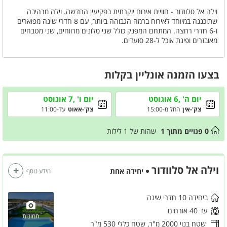
וילה אל סלוודור - חוויית אירוח יוקרתית בפקיעין החדשה. וילה מרהיבה
שתוכננה במיוחד לאירוח ברמה הגבוהה ביותר, עם 8 חדרי שינה מפוארים
ו-6 חדרי רחצה. המתחם המפנק כולל שני סלונים מרווחים, שני מטבחים
מאובזרים ופינת אוכל ל-28 סועדים.
בחצר מחכה לכם בריכת שחייה מרשימה באורך 14 מטר, עם בריכה רדודה
לילדים לכל אורכה, ג'קוזי ספא מפנק וגינה ירוקה מטופחת. כל פרט במתחם
בצעו הזמנה אונליין בקלות
תוכנן בקפידה להעניק לכם חופשה בלתי נשכחת.
יום ה' ,6 אוגוסט
יום ו' ,7 אוגוסט
צק'-אין
החל מ-15:00
צק'-אאוט
עד-11:00
0
פנויים מתוך
1
שהות של
1
לילות
וילה אל סלוודור
יחידה אחת
מידע נוסף
ביחידה 10 חדרי שינה
עד 40 אורחים
תמונות
שטח בנוי 2000 מ"ר,
שטח כללי 530 מ"ר