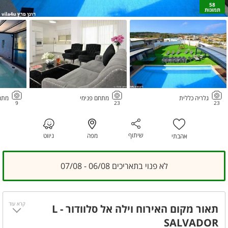
58
תמונות
גלריה כללית
מתחם פנימי
מתחם
9
23
23
שיתוף
מפה
ניווט
אהבתי
לא פנוי בתאריכים 06/08 - 07/08
קרא עוד
תאור מקום האירוח וילה אל סלוודור - L
SALVADOR