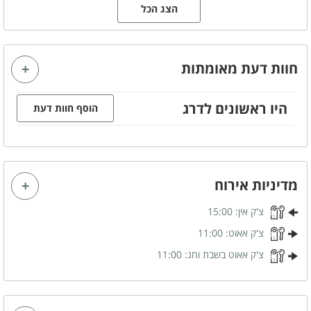
שולחן מתקפל
פינת מנגל - מקורה לצד
הצג הכל
משטח עבודה
מטבח חיצוני
מקלחון חיצוני
שירותים חיצוניים
חוות דעת מאומתות
מתחם פנימי
היו ראשונים לדרג
הוסף חוות דעת
מטבח מאובזר
סלון משותף
מזגן
מסך טלויזיה LCD
אינטרנט אלחוטי (WIFI)
פינת אוכל
מדיניות אירוח
צ'ק אין:
15:00
קהל יעד
צ'ק אאוט:
11:00
משפחות
זוגות
צ'ק אאוט בשבת וחג:
11:00
ימי כיף
ערבי גיבוש
הצעות נישואין
ציבור דתי
שבתות חתן
קבוצות