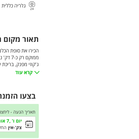
גלריה כללית
24
תאור מקום ה
הכירו את סופת הכלנ
ג'קוזי מפנק, בריכ
לצד שבילים מחופים 
קרא עוד
ועוד שלל פינוקים ש
הזמינו כבר עכשיו 
המחירים באתר הינם לזוג
בצעו הזמנה 
תאריך הגעה - ליחצו
יום ו' ,7 אוגוסט
צק'-אין
החל מ-