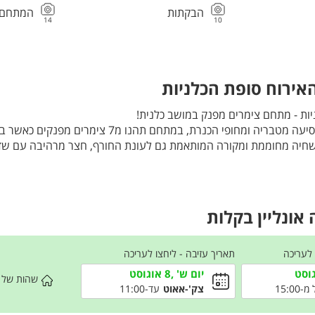
הבקתות
המתחם ה
14
10
אירוח סופת הכלניות
יות - מתחם צימרים מפנק במושב כלנית!
ממוקם רק כ-7 דק' נסיעה מטבריה ומחופי הכנרת, במתחם תהנו מ7 צימרים 
ת שחיה מחוממת ומקורה המותאמת גם לעונת החורף, חצר מרהיבה עם שד
בדק עץ וצמחיה קסומה!
תראו רק כאשר תגיעו!
את החופשה שלכם בסופת הכלניות
, והם תקפים בהזמנה לכל 7 הצימרים יחד.
אונליין בקלות
 לעריכה
תאריך עזיבה - ליחצו לעריכה
יום ש' ,8 אוגוסט
שהות של
15:00
צק'-אאוט
עד-11:00