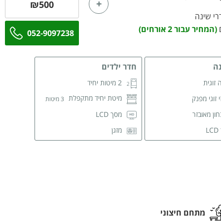
₪500
רחצה פרטי
(המחיר עבור 2 אורחים)
052-9097238
ה
חדר ילדים
 זוגית
2 מיטות יחיד
מיטת יחיד מתקפלת
י זוגי מפנק
3 מיטות
ון מאובזר
מסך LCD
L
מזגן
רחצה פרטי
מתחם חיצוני