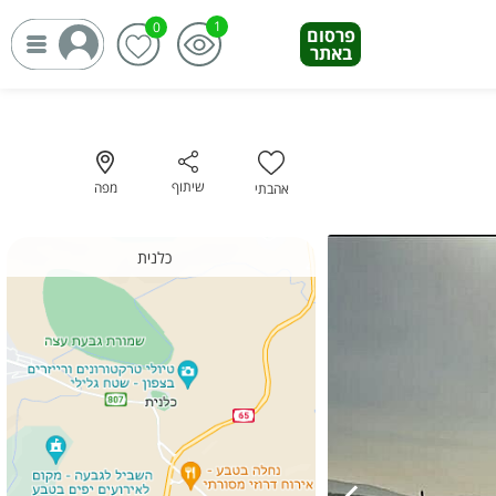
פרסום
פרסום
באתר
באתר
שיתוף
מפה
אהבתי
כלנית