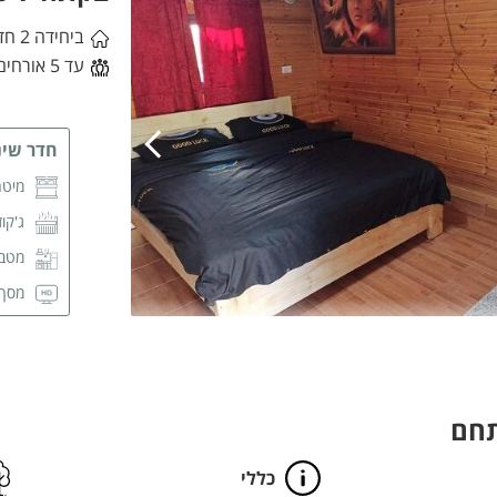
חדר 
ביחידה 2 חדרי שינה
עד 5 אורחים
חדר שינ
מיטה
ג'קוז
מטבח
מסך CD
מזגן
חדר 
תחם
כללי