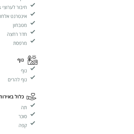
חיבור לערוצי yes
אינטרנט אלחוטי (FI
מטבחון
חדר רחצה
מרפסת
נוף
נוף
נוף להרים
כלול באירוח
תה
סוכר
קפה