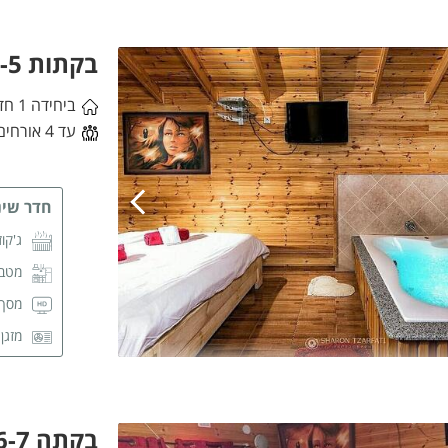
בקתות 1-5
ביחידה 1 חדרי שינה
עד 4 אורחים
חדר שינ
ג'קוז
מטבח
מסך CD
מזגן
פינת
שידו
מגבו
בקתה 6-7