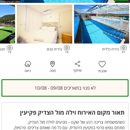
גלריה כללית
גלרית פנים
חצר
19
19
41
שיתוף
מפה
ניווט
אהבתי
לא פנוי בתאריכים 09/08 - 10/08
תאור מקום האירוח וילה מול הצדיק פקיעין
כשהמשפחה צריכה רגע של שקט – מגיעים לוילה מול הצדיק.
מתחם נופש פרטי בפקיעין היהודית, עם כל מה שאתם צריכים: פרטיות,