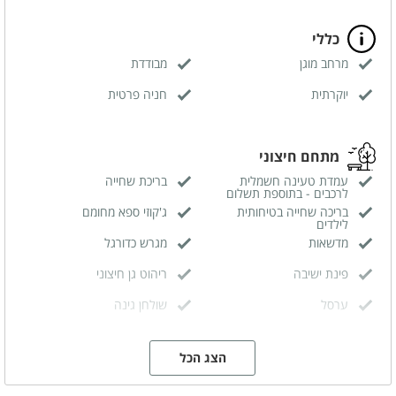
כללי
מרחב מוגן
מבודדת
יוקרתית
חניה פרטית
מתחם חיצוני
עמדת טעינה חשמלית
בריכת שחייה
לרכבים - בתוספת תשלום
בריכה שחייה בטיחותית
ג'קוזי ספא מחומם
לילדים
מדשאות
מגרש כדורגל
פינת ישיבה
ריהוט גן חיצוני
ערסל
שולחן גינה
פינת אוכל
פינות שיזוף
הצג הכל
פינת מנגל
מטבח חיצוני