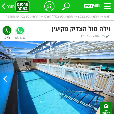
פרסום
חזרה
באתר
ראשי
מתחמי נופש בצפון
מתחמי נופש בגליל מערבי
מתחמי נופש בפקיעין החדשה
וילה מול הצדיק פקיעין
פקיעין החדשה
וילה
Whatsapp
90
תמונות