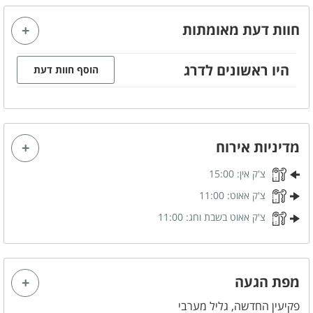
מקרר חיצוני
תאורה לילית מרהיבה
חוות דעת מאומתות
מתחם פנימי
היו ראשונים לדרג
סלון מעוצב
מטבח מאובזר
הוסף חוות דעת
מזגן
אינטרנט אלחוטי (WIFI)
פינת אוכל
מרפסת נוף
מערכת ישיבה
מדיניות אירוח
צ'ק אין:
15:00
קהל יעד
צ'ק אאוט:
11:00
משפחות
זוגות
צ'ק אאוט בשבת וחג:
11:00
ציבור דתי
שבתות חתן
קבוצות
מפת הגעה
פקיעין החדשה, גליל מערבי
מטבח מאובזר