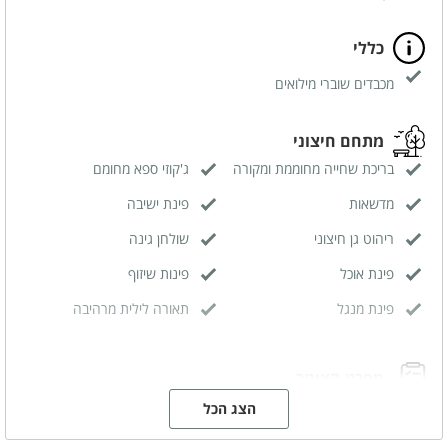
כללי
מכבדים שוברי מילואים
מתחם חיצוני
בריכת שחייה מחוממת ומקורה
ג'קוזי ספא מחומם
מדשאות
פינת ישיבה
ריהוט גן חיצוני
שולחן גינה
פינת אוכל
פינות שיזוף
פינת מנגל
תאורה לילית מרהיבה
מפרט הצימר
מיטה זוגית
חדר ילדים
הצג הכל
פינת ישיבה
מטבחון מאובזר