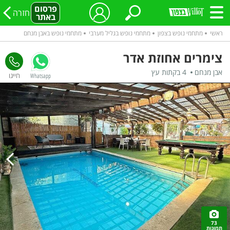
פרסום
חזרה
באתר
ראשי
מתחמי נופש בצפון
מתחמי נופש בגליל מערבי
מתחמי נופש באבן מנחם
צימרים אחוזת אדר
אבן מנחם
4 בקתות עץ
Whatsapp
73
תמונות