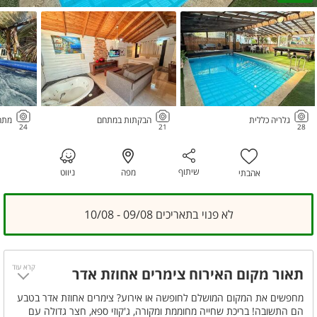
גלריה כללית
הבקתות במתחם
מתחם
24
21
28
שיתוף
מפה
ניווט
אהבתי
לא פנוי בתאריכים 09/08 - 10/08
קרא עוד
תאור מקום האירוח צימרים אחוזת אדר
מחפשים את המקום המושלם לחופשה או אירוע? צימרים אחוזת אדר בטבע
הם התשובה! בריכת שחייה מחוממת ומקורה, ג'קוזי ספא, חצר גדולה עם