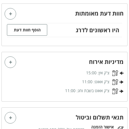
פינת אוכל
מזגן
חוות דעת מאומתות
מסך טלויזיה LCD
אינטרנט אלחוטי (WI-FI)
שידות לאחסון
מרפסת
היו ראשונים לדרג
הוסף חוות דעת
גקוזי זוגי
חיבור לערוצי yes
מטבחון
מדיניות אירוח
קהל יעד
צ'ק אין:
15:00
מתאים לאירועים
משפחות
צ'ק אאוט:
11:00
זוגות
ימי כיף
צ'ק אאוט בשבת וחג:
11:00
ערבי גיבוש
ימי הולדת
הצעות נישואין
ציבור דתי
תנאי תשלום וביטול
שבתות חתן
קבוצות
אישור הזמנה