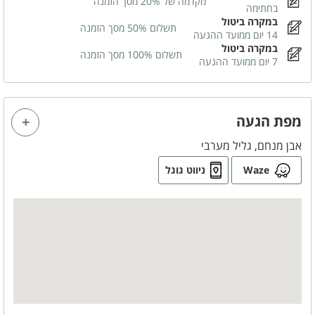
מקדמה של 20% מסך הזמנה
בחתימה
משחקי שולחן
במקרה ביטול
תשלום 50% מסך הזמנה
14 יום ממועד ההגעה
שולחן סנוקר
במקרה ביטול
תשלום 100% מסך הזמנה
7 יום ממועד ההגעה
שולחן פינג פונג
שולחן כדורגל
מפת הגעה
לציבור הדתי
אבן מנחם, גליל מערבי
פלטה
Waze
ניווט גוגל
מיחם
בסביבת המקום
בית כנסת
כלול באירוח
תה