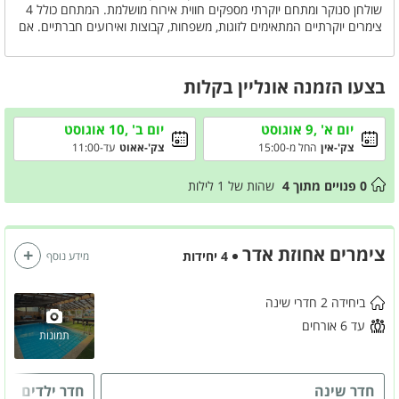
שולחן סנוקר ומתחם יוקרתי מספקים חווית אירוח מושלמת. המתחם כולל 4
צימרים יוקרתיים המתאימים לזוגות, משפחות, קבוצות ואירועים חברתיים. אם
אתם מחפשים משהו גדול יותר, ניתן לשכור וילה נוספת הכוללת 7 חדרי
שינה וליהנות ממתחם משותף ענק הכולל אטרקציות רבות ולינה עד 50
אורחים.
בצעו הזמנה אונליין בקלות
יום א' ,9 אוגוסט
יום ב' ,10 אוגוסט
צק'-אין
החל מ-15:00
צק'-אאוט
עד-11:00
0
פנויים מתוך
4
שהות של
1
לילות
צימרים אחוזת אדר
4 יחידות
מידע נוסף
ביחידה 2 חדרי שינה
עד 6 אורחים
תמונות
חדר שינה
חדר ילדים