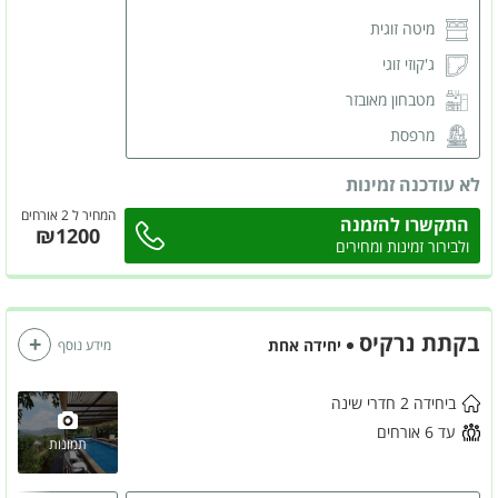
מיטה זוגית
ג'קוזי זוגי
מטבחון מאובזר
מרפסת
מסך LCD
לא עודכנה זמינות
מזגן
המחיר ל 2 אורחים
התקשרו להזמנה
₪1200
פינת ישיבה
ולבירור זמינות ומחירים
חדר רחצה פרטי
בקתת נרקיס
יחידה אחת
מידע נוסף
ביחידה 2 חדרי שינה
עד 6 אורחים
תמונות