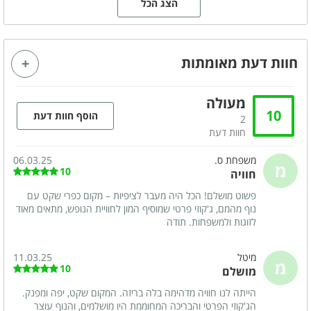
הצג הכל
מפרט הצימר
חוות דעת מאומתות
מיטה זוגית
חדר ילדים - ביחידות
המשפחתיות
פינת ישיבה
מטבחון מאובזר
מעולה
10
פינת אוכל
מזגן
הוסף חוות דעת
2
חוות דעת
מסך טלויזיה LCD
חיבור לערוצי yes
משפחת ס.
06.03.25
אינטרנט אלחוטי (WI-FI)
פרטנר
מ
10
חוויה
גקוזי זוגי
חדר רחצה
פשוט מושלם! הכל היה מעבר לציפיות – מקום כפרי שקט עם
נוף מהמם, ג'קוזי פרטי שמוסיף המון לחוויית הנופש, מתאים מאוד
מרפסת
לזוגות ולמשפחות. תודה
מיטל
11.03.25
קהל יעד
מ
10
מושלם
משפחות
זוגות
הייתה לנו חוויה מדהימה בלה בריזה. המקום שקט, יפה ומפנק.
ימי כיף
ערבי גיבוש
הג'קוזי הפרטי והבריכה המחוממת היו מושלמים, והנוף עוצר