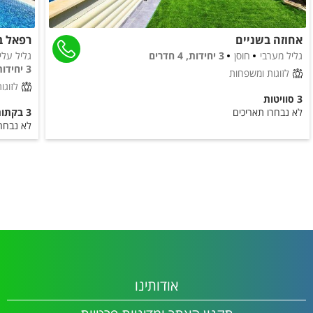
בית משחקים לילדים
טרמפולינה
אחוזה בשניים
רפאל ב
גליל מערבי
חוסן
3 יחידות, 4 חדרים
גליל עליו
ניתן להזמין
3 יחידות, 3 חדרים
לזוגות ומשפחות
לזוגו
א. בוקר מפנקת
3 סוויטות
טיפולי ספא
לא נבחרו תאריכים
3 בקתות עץ
לא נבחרו
ארוחות כשרות
מטבח חיצוני
מקרר
אודותינו