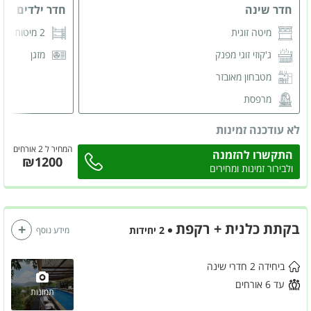
חדר שינה
חדר ילדים
מיטה זוגית
2 מיטות קומותיים
ג'קוזי זוגי מפנק
מזגן
מטבחון מאובזר
מרפסת
מסך LCD
לא עודכנה זמינות
מזגן
המחיר ל 2 אורחים
התקשרו להזמנה
₪1200
פינת ישיבה
ולבירור זמינות ומחירים
בקתת כלנית + רקפת
2 יחידות
מידע נוסף
ביחידה 2 חדרי שינה
עד 6 אורחים
תמונות