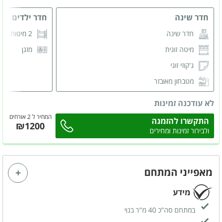
חדר שינה
חדר ילדים
חדר שינה
2 מיטות קומותיים
מיטה זוגית
מזגן
ג'קוזי זוגי
מטבחון מאובזר
מרפסת
לא עודכנה זמינות
מסך LCD
המחיר ל 2 אורחים
התקשרו להזמנה
₪1200
מזגן
ולבירור זמינות ומחירים
פינת ישיבה
מאפייני המתחם
מידע
במתחם סה"כ 40 מ"ר בנוי