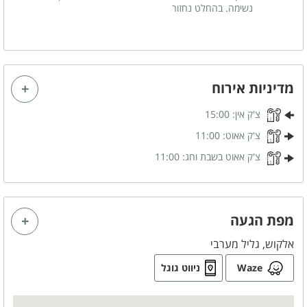
נשימה. בהחלט נחזור
ציבור דתי
שבתות חתן
קבוצות
מדיניות אירוח
משחקי שולחן
צ'ק אין:
15:00
שולחן פינג פונג
שולחן כדורגל
צ'ק אאוט:
11:00
צ'ק אאוט בשבת וחג:
11:00
נוף
נוף גלילי משגע
מפת הגעה
נוף להרים
אלקוש, גליל מערבי
חדרי הרחצה
Waze
ניווט גוגל
מקלחון
מגבות רחצה