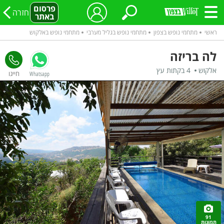
פרסום
חזרה
באתר
ראשי
מתחמי נופש בצפון
מתחמי נופש בגליל מערבי
מתחמי נופש באלקוש
לה בריזה
אלקוש
4 בקתות עץ
Whatsapp
91
תמונות