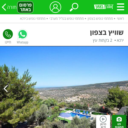
פרסום
חזרה
באתר
ראשי
מתחמי נופש בצפון
מתחמי נופש בגליל מערבי
מתחמי נופש בירכא
שוויץ בצפון
ירכא
2 בקתות עץ
Whatsapp
69
סרטון
תמונות
וידאו