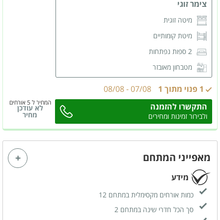
צימר זוגי
מיטה זוגית
מיטת קומותיים
2 ספות נפתחות
מטבחון מאובזר
מסך LCD
1 פנוי מתוך 1
07/08
-
08/08
מזגן
המחיר ל 5 אורחים
התקשרו להזמנה
לא עודכן
פינת ישיבה
מחיר
ולבירור זמינות ומחירים
חדר רחצה פרטי
מאפייני המתחם
מידע
כמות אורחים מקסימלית במתחם 12
סך הכל חדרי שינה במתחם 2