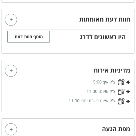
קהל יעד
משפחות
חוות דעת מאומתות
זוגות
קבוצות
היו ראשונים לדרג
הוסף חוות דעת
מטבח מאובזר
פינת קפה
מיקרוגל
מתקן מים
מקרר
מדיניות אירוח
מקפיא
קומקום חשמלי
צ'ק אין:
15:00
כלי אוכל והגשה
צ'ק אאוט:
11:00
צ'ק אאוט בשבת וחג:
11:00
נוף
נוף גלילי משגע
מפת הגעה