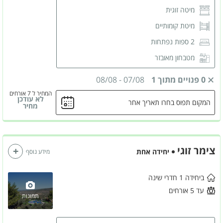
מיטה זוגית
מיטת קומותיים
2 ספות נפתחות
מטבחון מאובזר
מסך LCD
0 פנויים מתוך 1
07/08
-
08/08
מזגן
המחיר ל 7 אורחים
לא עודכן
המקום תפוס בחרו תאריך אחר
פינת ישיבה
מחיר
חדר רחצה פרטי
צימר זוגי
יחידה אחת
מידע נוסף
ביחידה 1 חדרי שינה
עד 5 אורחים
תמונות