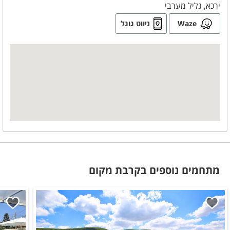
חדרי הרחצה
ירכא, גליל מערבי
Waze
ניווט גוגל
מקלחון
מגבות רחצה
סבונים
ניתן להזמין
א. בוקר מפנקת
מתחמים נוספים בקרבת מקום