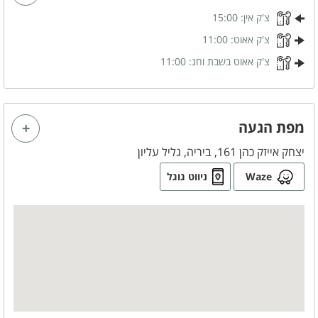
צ'ק אין:
15:00
חדרי הרחצה
צ'ק אאוט:
11:00
מקלחון
צ'ק אאוט בשבת וחג:
11:00
מגבות רחצה
סבונים
מפת הגעה
לציבור הדתי
יצחק אייזק כהן 161, ביריה, גליל עליון
פלטה
Waze
ניווט גוגל
מיחם
בסביבת המקום
בית כנסת
כלול באירוח
תה