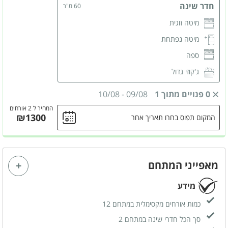
חדר שינה
60 מ"ר
מיטה זוגית
מיטה נפתחת
ספה
ג'קוזי גדול
מטבחון מאובזר
0 פנויים מתוך 1
09/08
-
10/08
פינת קפה
המחיר ל 2 אורחים
₪1300
המקום תפוס בחרו תאריך אחר
פינת אוכל
נוף
מקרר
מאפייני המתחם
מרפסת שמש
מידע
מיקרוגל
קומקום חשמלי
כמות אורחים מקסימלית במתחם 12
מסך LCD
סך הכל חדרי שינה במתחם 2