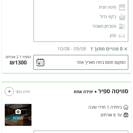
מיטה זוגית
ג'קוזי גדול
מטבחון מאובזר
סלון
מרפסת
0 פנויים מתוך 1
09/08
-
10/08
מסך LCD
חיבור לנטפליקס
המחיר ל 2 אורחים
₪1300
המקום תפוס בחרו תאריך אחר
מזגן
שידות לאחסון
חדר רחצה פרטי
סוויטה ספיר
יחידה אחת
מידע נוסף
ביחידה 1 חדרי שינה
עד 6 אורחים
תמונות