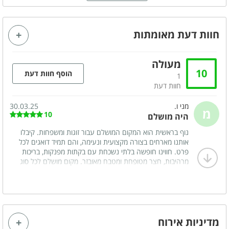
גקוזי זוגי
פינת אוכל
מזגן
מסך טלויזיה LCD
חוות דעת מאומתות
אינטרנט אלחוטי (WI-FI)
חדר רחצה
מעולה
שידות לאחסון
מרפסת
10
הוסף חוות דעת
1
סלון
פינת ישיבה
חוות דעת
מטבחון מאובזר
מני ו.
30.03.25
מ
10
היה מושלם
נוף בראשית הוא המקום המושלם עבור זוגות ומשפחות. קיבלו
מטבח מאובזר
אותנו מארחים בצורה מקצועית ונעימה, והם תמיד דואגים לכל
מיני מקרר
פינת קפה
פרט. חווינו חופשה בלתי נשכחת עם בקתות מפנקות, בריכות
מרהיבות, חצר מטופחת ומטבח מאובזר. מקום מושלם לכל סוג
מיקרוגל
קומקום חשמלי
של חופשה – רומנטית או משפחתית. ממליצים בחום
נוף
מדיניות אירוח
נוף גלילי משגע