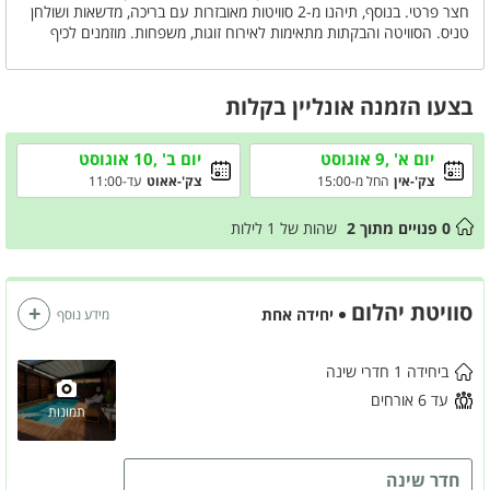
חצר פרטי. בנוסף, תיהנו מ-2 סוויטות מאובזרות עם בריכה, מדשאות ושולחן
טניס. הסוויטה והבקתות מתאימות לאירוח זוגות, משפחות. מוזמנים לכיף
והנאה במקום מושלם מול נוף מדהים.
המתחם מציע גמישות מלאה ומאפשר לבחור את חוויית האירוח המתאימה
לכם:
בצעו הזמנה אונליין בקלות
סוויטה עם בריכה פרטית - ליהנות מהמתחם כולו, כולל הבריכה והחצר,
בפרטיות מלאה וללא אורחים נוספים.
סוויטה עם בריכה משותפת - חופשה זוגית מפנקת במחיר משתלם עם גישה
יום א' ,9 אוגוסט
יום ב' ,10 אוגוסט
למתחם הבריכה.
צק'-אין
החל מ-15:00
צק'-אאוט
עד-11:00
הזמנת שתי הסוויטות יחד - מושלם למשפחות, זוגות חברים או קבוצות
המעוניינים ליהנות מכל המתחם, כולל הבריכה והחצר, באופן פרטי ובלעדי.
0
פנויים מתוך
2
שהות של
1
לילות
סוויטת יהלום
יחידה אחת
מידע נוסף
ביחידה 1 חדרי שינה
עד 6 אורחים
תמונות
חדר שינה