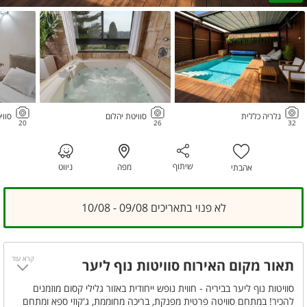
גלריה כללית
סוויטת יהלום
סווי
20
26
32
שיתוף
מפה
ניווט
אהבתי
לא פנוי בתאריכים 09/08 - 10/08
קרא עוד
תאור מקום האירוח סוויטות נוף ליער
סוויטות נוף ליער בביריה - חווית נופש ייחודית באזור גלילי קסום מוזמנים
להכיר! במתחם סוויטה פרטית מפנקת, בריכה מחוממת, ג'קוזי ספא ומתחם