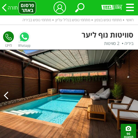
פרסום
חזרה
באתר
ראשי
מתחמי נופש בצפון
מתחמי נופש בגליל עליון
מתחמי נופש בביריה
סוויטות נוף ליער
ביריה
2 סוויטות
Whatsapp
90
תמונות