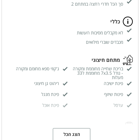
סך הכל חדרי רחצה במתחם 2
מזגן
פינת ישיבה
כללי
ארונות לאחסון
לא מקבלים מסיבות רועשות
שידות לאחסון
מכבדים שוברי מילואים
חלוקים
חדר רחצה פרטי
מתחם חיצוני
בריכת שחייה מחוממת ומקורה
ג'קוזי ספא מחומם ומקורה
- גודל 7x3.5 מחוממת ל33
מעלות
פינת ישיבה
ריהוט גן חיצוני
פינות שיזוף
פינת מנגל
ערסל
פינת אוכל
מפרט הצימר
הצג הכל
מיטה זוגית
מיטה זוגית אורתופדית