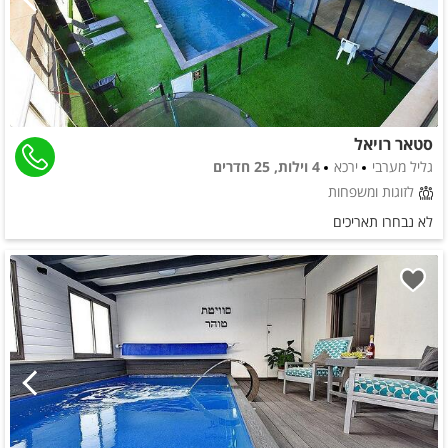
סטאר רויאל
גליל מערבי
ירכא
4 וילות, 25 חדרים
לזוגות ומשפחות
לא נבחרו תאריכים