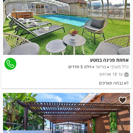
אחוזת פנינה במטע
גליל מערבי
צוריאל
וילה 5 חדרים
עד 18 אורחים
לא נבחרו תאריכים