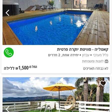
קאטליה - סוויטת יוקרה פרטית
גליל מערבי
עבדון
יחידה אחת, 2 חדרים
לזוגות ומשפחות
1,500
ללילה
החל מ-₪
לא נבחרו תאריכים