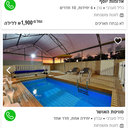
אלומות יוסף
גליל מערבי
גורן
6 יחידות, 10 חדרים
לזוגות ומשפחות
1,900
ללילה
החל מ-₪
לא נבחרו תאריכים
סוויטת האושר
גליל מערבי
עבדון
יחידה אחת, חדר אחד
לזוגות ומשפחות