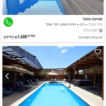
סוויטה טוהר
גליל מערבי
חוסן
יחידה אחת, חדר אחד
לזוגות בלבד
1,600
ללילה
החל מ-₪
לא נבחרו תאריכים