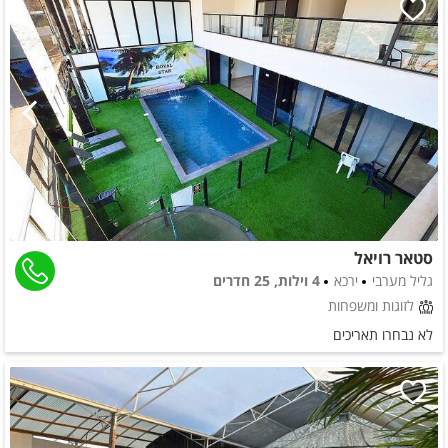
סטאר רויאל
גליל מערבי
ירכא
4 וילות, 25 חדרים
לזוגות ומשפחות
לא נבחרו תאריכים