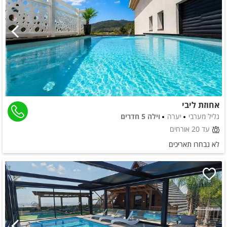
אחוזת ליבי
גליל מערבי
יערה
וילה 5 חדרים
עד 20 אורחים
לא נבחרו תאריכים