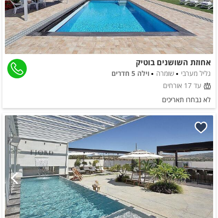
אחוזת השושנים בוטיק
גליל מערבי
שומרה
וילה 5 חדרים
עד 17 אורחים
לא נבחרו תאריכים