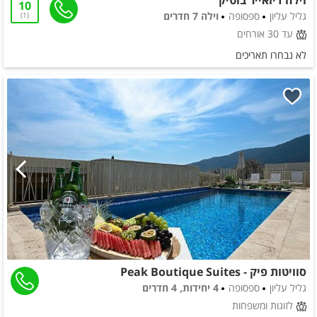
וילה דיזאייר בוטיק
10
גליל עליון
ספסופה
וילה 7 חדרים
1
עד 30 אורחים
לא נבחרו תאריכים
סוויטות פיק - Peak Boutique Suites
גליל עליון
ספסופה
4 יחידות, 4 חדרים
לזוגות ומשפחות