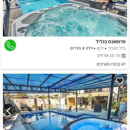
פרופאנס בגליל
גליל מערבי
ירכא
וילה 4 חדרים
עד 20 אורחים
לא נבחרו תאריכים