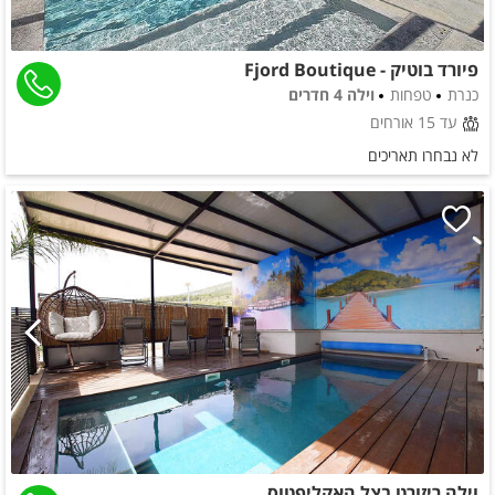
פיורד בוטיק - Fjord Boutique
כנרת
טפחות
וילה 4 חדרים
עד 15 אורחים
לא נבחרו תאריכים
וילה ריזורט בצל האקליפטוס