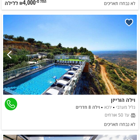
4,000
ללילה
החל מ-₪
לא נבחרו תאריכים
וילה הורייזן
גליל מערבי
ירכא
וילה 8 חדרים
עד 50 אורחים
לא נבחרו תאריכים