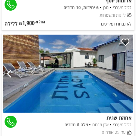
אלומות יוסף
גליל מערבי
גורן
6 יחידות, 10 חדרים
לזוגות ומשפחות
1,900
ללילה
החל מ-₪
לא נבחרו תאריכים
אחוזת שגית
גליל מערבי
אבן מנחם
וילה 6 חדרים
עד 25 אורחים